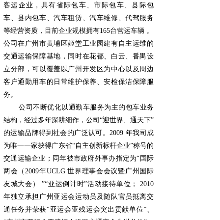
客运企业，具有省际包车、市际包车、县际包
车、县内包车、汽车租赁、汽车维修、代驾服务
等经营资质，目前企业规模拥有165台营运车辆 。
公司在广州市黄埔区姬堂工业园建有自主运维的
交通运输保障基地，同时在花都、白云、番禺设
立分部，可以覆盖以广州开发区为中心以及周边
客户通勤用车的日常维护保养、安检保洁保障服
务。
公司不断优化以通勤车服务为主的包车业务
结构，经过多年深耕细作，公司“迎世界、通天下”
的运输品牌得到社会的广泛认可。2009 年我司成
为唯一一家获得广东省“自主创新标杆企业”称号的
交通运输企业；同年被市政府外事办指定为“国际
两会（2009年UCLG 世界理事会会议暨广州国际
友城大会） ”“亚运倒计时”活动接待单位； 2010
年独立承担广州亚运会运动员及随队官员抵离交
通任务并荣获“亚运会亚残运会突出贡献单位”、