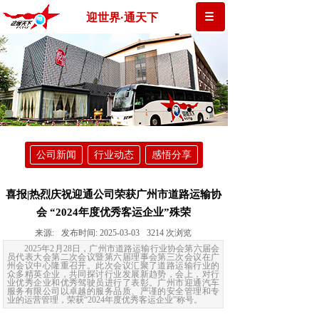
迎世界·通天下
公司新闻
行业动态
感悟分享
喜报|热烈庆祝迎通公司荣获广州市道路运输协
会 “2024年度优秀客运企业”殊荣
来源:
发布时间:
2025-03-03
3214
次浏览
2025年2月28日，广州市道路运输行业协会第六届会
员代表大会第二次会议暨第六届理事会第三次会议在广
州会议中心隆重召开。此次会议汇聚了道路运输行业的
众多精英企业，共同探讨行业发展新趋势，会上，对行
业优秀企业和优秀驾驶员进行了表彰。广州市迎通汽车
服务有限公司以卓越的服务品质、严谨的安全管理和专
业的运营管理，荣获“2024年度优秀客运企业”称号。