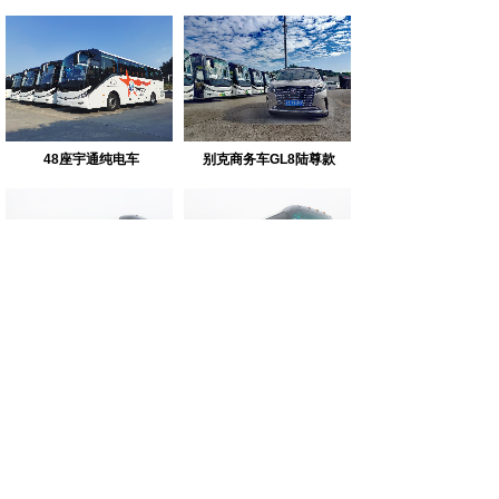
48座宇通纯电车
别克商务车GL8陆尊款
57座大金龙
55座宇通
1
2
3
4
下一页>
末页
广州市迎通汽车服务有限公司
粤ICP备18081054号
粤公网安备44011202003994号