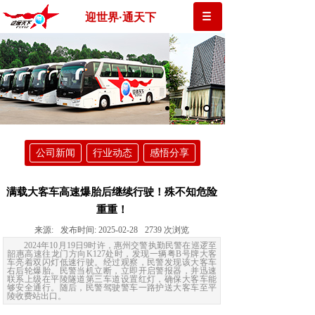
迎世界·通天下
公司新闻
行业动态
感悟分享
满载大客车高速爆胎后继续行驶！殊不知危险
重重！
来源:
发布时间:
2025-02-28
2739
次浏览
2024年10月19日9时许，惠州交警执勤民警在巡逻至
韶惠高速往龙门方向K127处时，发现一辆粤B号牌大客
车亮着双闪灯低速行驶。经过观察，民警发现该大客车
右后轮爆胎。民警当机立断，立即开启警报器，并迅速
联系上级在平陵隧道第三车道设置红灯，确保大客车能
够安全通行。随后，民警驾驶警车一路护送大客车至平
陵收费站出口。